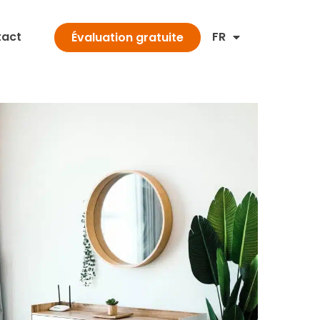
tact
FR
Évaluation gratuite