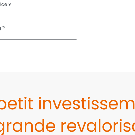
ice ?
 ?
petit investissem
grande revalorisa