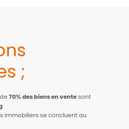
ons
s ; ​
 de
70% des biens en vente
sont
g
s immobiliers se concluent au