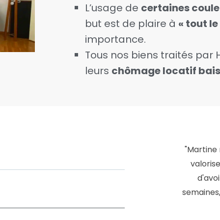
L’usage de
certaines coul
but est de plaire à
« tout l
importance.
Tous nos biens traités pa
leurs
chômage locatif bai
"Martine
valoris
d'avo
semaines,