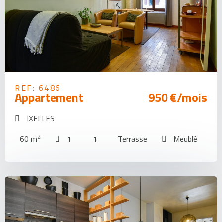
REF: 6486
Appartement
950 €/mois
IXELLES
2
60 m
1
1
Terrasse
Meublé