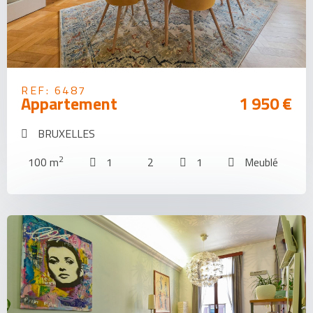
REF: 6487
Appartement
1 950 €
BRUXELLES
2
100 m
1
2
1
Meublé