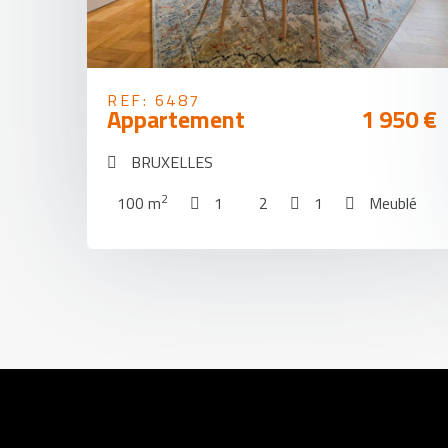
REF: 6487
Appartement
1 950 €
BRUXELLES
2
100 m
1
2
1
Meublé