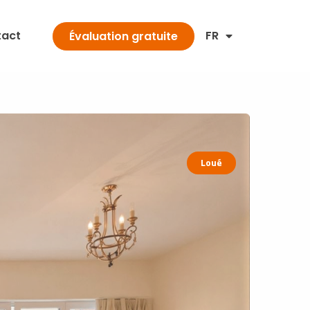
tact
FR
Évaluation gratuite
Loué