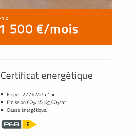
PRIX
1 500 €/mois
Certificat energétique
2
E spec: 227 kWh/m
.an
2
Emission CO
: 45 Kg CO
/m
2
2
Classe énergétique: