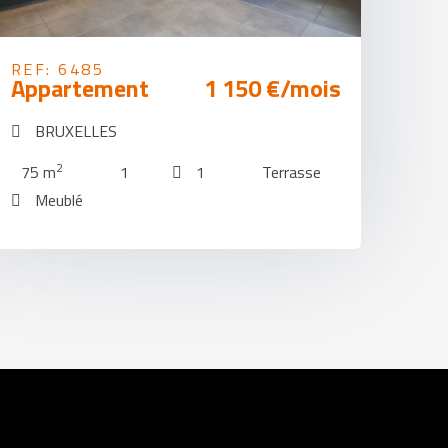
REF: 6485
Appartement
1 150 €/mois
BRUXELLES
2
75 m
1
1
Terrasse
Meublé